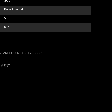
SUV
Boite Automatic
5
516
N VALEUR NEUF 129000€
MENT !!!