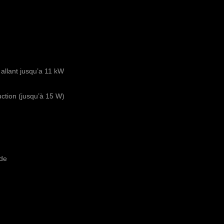
llant jusqu’a 11 kW
ction (jusqu’à 15 W)
ode