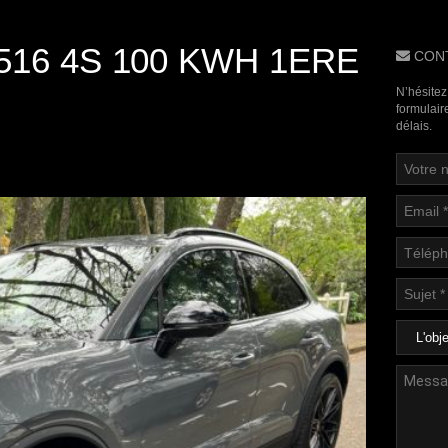
516 4S 100 KWH 1ERE
CON
N’hésitez
formulair
délais.