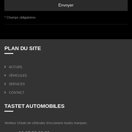
* Champs obligatoires
PLAN DU SITE
ACCUEIL
VÉHICULES
SERVICES
CONTACT
TASTET AUTOMOBILES
Vendeur Urbain de véhicules d’occasions toutes marques.