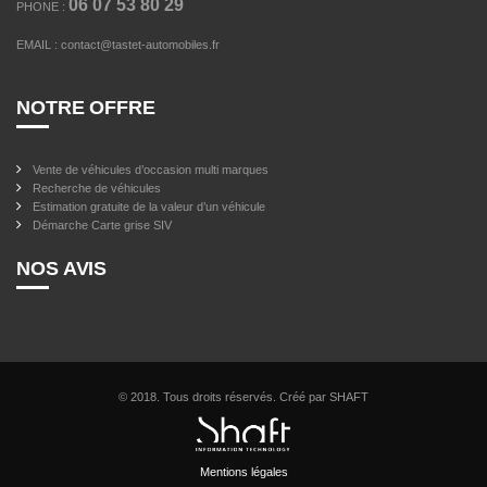
06 07 53 80 29
PHONE :
EMAIL :
contact@tastet-automobiles.fr
NOTRE OFFRE
Vente de véhicules d’occasion multi marques
Recherche de véhicules
Estimation gratuite de la valeur d’un véhicule
Démarche Carte grise SIV
NOS AVIS
test
© 2018. Tous droits réservés. Créé par SHAFT
Mentions légales