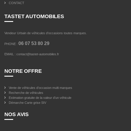
CONTACT
TASTET AUTOMOBILES
Vendeur Urbain de véhicules d’occasions toutes marques.
06 07 53 80 29
PHONE :
EMAIL :
contact@tastet-automobiles.fr
NOTRE OFFRE
Vente de véhicules d’occasion multi marques
Recherche de véhicules
Estimation gratuite de la valeur d’un véhicule
Démarche Carte grise SIV
NOS AVIS